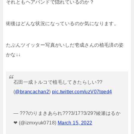
それともヘアバンドで隠れているのか？
術後はどんな状況になっているのか気になります。
たぶんツイッター写真がいしだ壱成さんの植毛済の姿
かな↓↓
石田一成トルコで植毛してきたらしい??
(
@brancachan2
)
pic.twitter.com/uzV07tqed4
— ???のりまきあられ???3/17?3/29?綾瀬はるか
❤ (@izmxyuk0718)
March 15, 2022