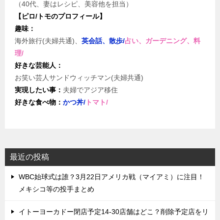
（40代、妻はレシピ、美容他を担当）
【ピロ/トモのプロフィール】
趣味：
海外旅行(夫婦共通)、
英会話、散歩/
占い、ガーデニング、料
理/
好きな芸能人：
お笑い芸人サンドウィッチマン(夫婦共通)
実現したい事：
夫婦でアジア移住
好きな食べ物：
かつ丼/
トマト/
最近の投稿
WBC始球式は誰？3月22日アメリカ戦（マイアミ）に注目！
メキシコ等の投手まとめ
イトーヨーカドー閉店予定14-30店舗はどこ？削除予定店をリ