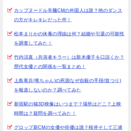
カップヌードル辛麺CMの外国人は誰？他のダンス
の方がキレキレだった件！
松本まりかの休養の理由は何？結婚や引退の可能性
を調査してみた！
竹内涼真（共演者キラー）は新木優子を口説くか？
歴代女優との関係を一覧まとめ！
上島竜兵(竜ちゃん)の死因なぜ自殺の手段(首つり)
を報道しないのか？調べてみた
新宿駅の猫3D映像はいつまで？場所はどこ？上映
時間は？疑問を調べてみた！
グロップ新CMの女優や俳優は誰？桜井そして三浦