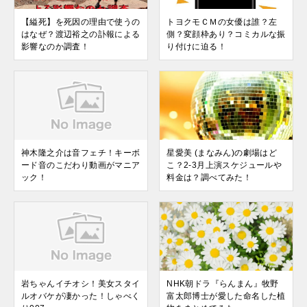
【縊死】を死因の理由で使うの
トヨクモＣＭの女優は誰？左
はなぜ？渡辺裕之の訃報による
側？変顔枠あり？コミカルな振
影響なのか調査！
り付けに迫る！
神木隆之介は音フェチ！キーボ
星愛美 (まなみん)の劇場はど
ード音のこだわり動画がマニア
こ？2-3月上演スケジュールや
ック！
料金は？調べてみた！
岩ちゃんイチオシ！美女スタイ
NHK朝ドラ『らんまん』牧野
ルオバケが凄かった！しゃべく
富太郎博士が愛した命名した植