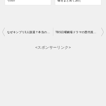
り007
物をまとめてみた
投
なぜキンプリ3人脱退？本当の解散理由は海外？メンバーやジェリーとの不仲？徹底調査！
TBS日曜劇場ドラマの歴代視聴率(最高)ランキング！【2023年最新】
稿
ナ
<スポンサーリンク>
ビ
ゲ
ー
シ
ョ
ン