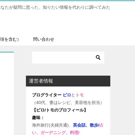
あなたが疑問に思った、知りたい情報を代わりに調べてみた
項を含む）
問い合わせ
運営者情報
ブログライター
ピロ
と
トモ
（40代、妻はレシピ、美容他を担当）
【ピロ/トモのプロフィール】
趣味：
海外旅行(夫婦共通)、
英会話、散歩/
占
い、ガーデニング、料理/