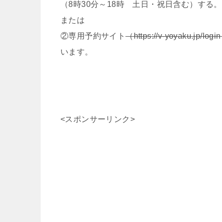
（8時30分～18時 土日・祝日含む）する。
または
②専用予約サイト
（https://v-yoyaku.jp/logi
います。
<スポンサーリンク>