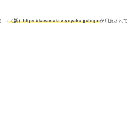
n）
⇒
（新）https://kawasaki.v-yoyaku.jp/login
が用意されて