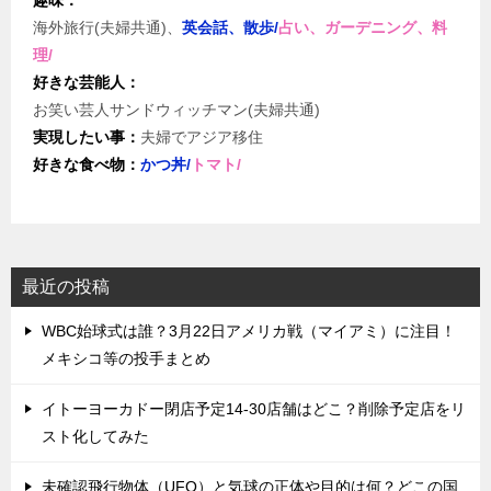
趣味：
海外旅行(夫婦共通)、
英会話、散歩/
占い、ガーデニング、料
理/
好きな芸能人：
お笑い芸人サンドウィッチマン(夫婦共通)
実現したい事：
夫婦でアジア移住
好きな食べ物：
かつ丼/
トマト/
最近の投稿
WBC始球式は誰？3月22日アメリカ戦（マイアミ）に注目！
メキシコ等の投手まとめ
イトーヨーカドー閉店予定14-30店舗はどこ？削除予定店をリ
スト化してみた
未確認飛行物体（UFO）と気球の正体や目的は何？どこの国