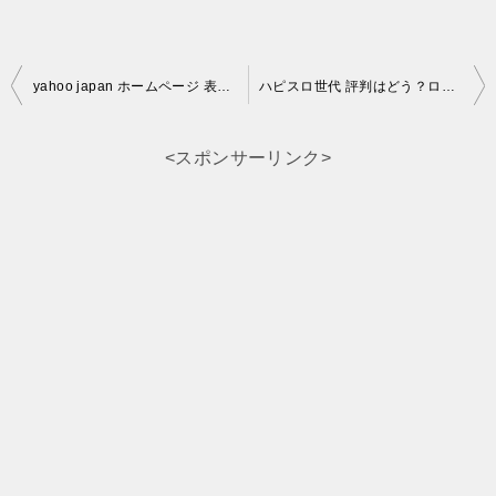
投
yahoo japan ホームページ 表示設定しましょう
ハピスロ世代 評判はどう？ログイン新規メンバーになってみた
稿
ナ
<スポンサーリンク>
ビ
ゲ
ー
シ
ョ
ン