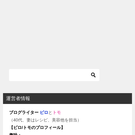
運営者情報
ブログライター
ピロ
と
トモ
（40代、妻はレシピ、美容他を担当）
【ピロ/トモのプロフィール】