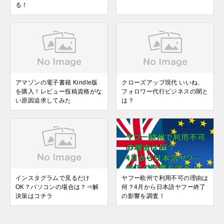
る！
アマゾンの電子書籍 Kindle版
クローズアップ現代 いいね、
を購入！レビュー投稿資格がな
フォロワー代行ビジネスの闇と
い原因追求してみた
は？
インスタグラムで見るだけ
ヤフー欧州で利用不可の理由は
OK？パソコンの場合は？⇒解
何？4月から日本語ヤフー終了
決策はコチラ
の影響を調査！