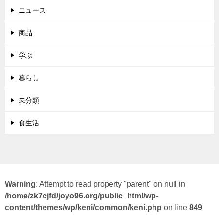
ニュース
商品
学ぶ
暮らし
未分類
食生活
Warning
: Attempt to read property "parent" on null in
/home/zk7cjfd/joyo96.org/public_html/wp-
content/themes/wp/keni/common/keni.php
on line
849