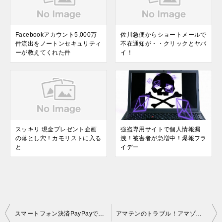
Facebookアカウント5,000万
佐川急便からショートメールで
件流出をノートンセキュリティ
不在通知が・・クリックとヤバ
ーが教えてくれた件
イ！
スッキリ 現金プレゼント企画
強盗専用サイトで個人情報漏
の落とし穴！カモリストに入る
洩！被害者が急増中！爆報フラ
と
イデー
投
スマートフォン決済PayPayで不正利用が！セキュリティーコードがヤバかった件
アマテンのトラブル！アマゾンギフト券、電子カード売買は要注意！