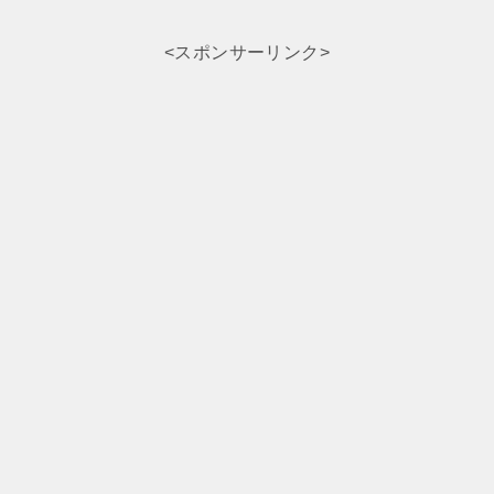
稿
ナ
<スポンサーリンク>
ビ
ゲ
ー
シ
ョ
ン