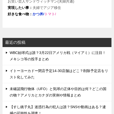
お笑い芸人サンドウィッチマン(夫婦共通)
実現したい事：
夫婦でアジア移住
好きな食べ物：
かつ丼/
トマト/
最近の投稿
WBC始球式は誰？3月22日アメリカ戦（マイアミ）に注目！
メキシコ等の投手まとめ
イトーヨーカドー閉店予定14-30店舗はどこ？削除予定店をリ
スト化してみた
未確認飛行物体（UFO）と気球の正体や目的は何？どこの国
の物？アメリカとカナダの実例や情報まとめ
【すし銚子丸】迷惑行為の犯人は誰？SNSや動画はある？逮
捕の可能性を調査！