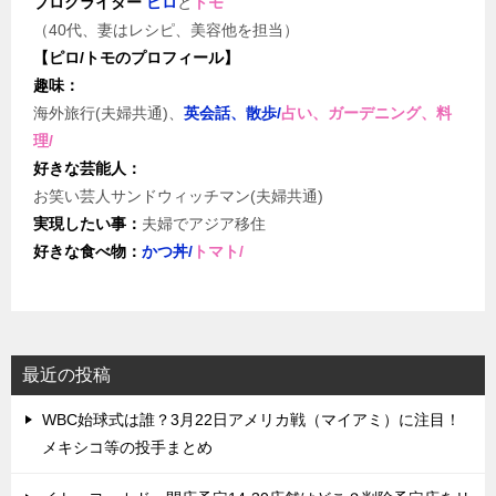
ブログライター
ピロ
と
トモ
（40代、妻はレシピ、美容他を担当）
【ピロ/トモのプロフィール】
趣味：
海外旅行(夫婦共通)、
英会話、散歩/
占い、ガーデニング、料
理/
好きな芸能人：
お笑い芸人サンドウィッチマン(夫婦共通)
実現したい事：
夫婦でアジア移住
好きな食べ物：
かつ丼/
トマト/
最近の投稿
WBC始球式は誰？3月22日アメリカ戦（マイアミ）に注目！
メキシコ等の投手まとめ