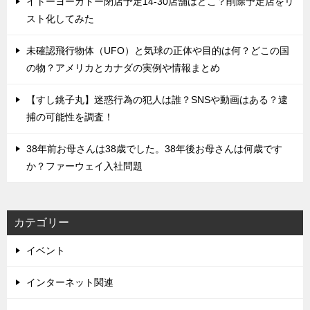
イトーヨーカドー閉店予定14-30店舗はどこ？削除予定店をリ
スト化してみた
未確認飛行物体（UFO）と気球の正体や目的は何？どこの国
の物？アメリカとカナダの実例や情報まとめ
【すし銚子丸】迷惑行為の犯人は誰？SNSや動画はある？逮
捕の可能性を調査！
38年前お母さんは38歳でした。38年後お母さんは何歳です
か？ファーウェイ入社問題
カテゴリー
イベント
インターネット関連