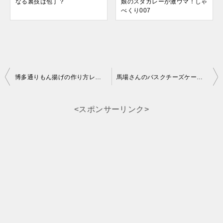
なる裏技は包丁？
娘のスタカレーが激ウマ！しゃ
べくり007
投
博多通りもん揚げの作り方レシピを紹介！相葉マナブ
馬場さんのバスクチーズケーキの作り方レシピ 所さんお届けモノです
稿
ナ
<スポンサーリンク>
ビ
ゲ
ー
シ
ョ
ン