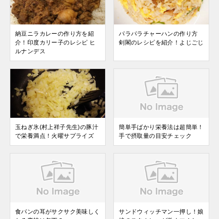
納豆ニラカレーの作り方を紹
パラパラチャーハンの作り方
介！印度カリー子のレシピ ヒ
剣閣のレシピを紹介！よじごじ
ルナンデス
玉ねぎ氷(村上祥子先生)の豚汁
簡単手ばかり栄養法は超簡単！
で栄養満点！火曜サプライズ
手で摂取量の目安チェック
食パンの耳がサクサク美味しく
サンドウィッチマン一押し！娘